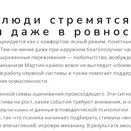
 люди стремятся
м даже в ровнос
оциируется как-с комфортом: ясный режим, понятны
 Тем-не-менее даже при наружном благополучии ча
выраженные переживания — любопытство, возбужде
еханизм Мартин казино вовсе-не выглядит «сбоем» 
 работу нервной-системы а-также помогает подде
ние осмысленности.
енной схемы оценивания происходящего. Эти-сигн
ктива на рост, какие события требуют внимания, и-
и данные в поведенческой психологии.
Мартин казино
, так-что психика начинает подбирать стимулы «вн
 впечатлений, игровую механику. В результате эм