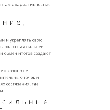
антам с вариативностью
ение,
ми и укреплять свою
ы оказаться сильнее
 и обмен итогов создают
тин казино не
внительных-точек и
х состязания, где
м.
 сильные
я