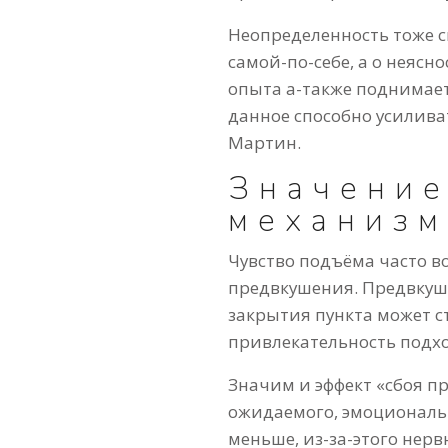
Неопределенность тоже св
самой-по-себе, а о неясно
опыта а-также поднимае
данное способно усилив
Мартин.
Значение
механизм
Чувство подъёма часто во
предвкушения. Предвкуш
закрытия пункта может с
привлекательность подхо
Значим и эффект «сбоя п
ожидаемого, эмоциональн
меньше, из-за-этого нер