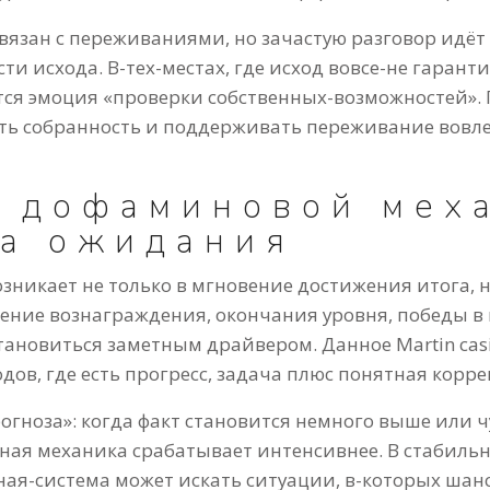
язан с переживаниями, но зачастую разговор идёт н
сти исхода. В-тех-местах, где исход вовсе-не гарант
тся эмоция «проверки собственных-возможностей».
ать собранность и поддерживать переживание вовл
 дофаминовой мех
а ожидания
зникает не только в мгновение достижения итога, н
ение вознаграждения, окончания уровня, победы в
тановиться заметным драйвером. Данное Martin cas
дов, где есть прогресс, задача плюс понятная корр
рогноза»: когда факт становится немного выше или 
ая механика срабатывает интенсивнее. В стабильн
вная-система может искать ситуации, в-которых ша