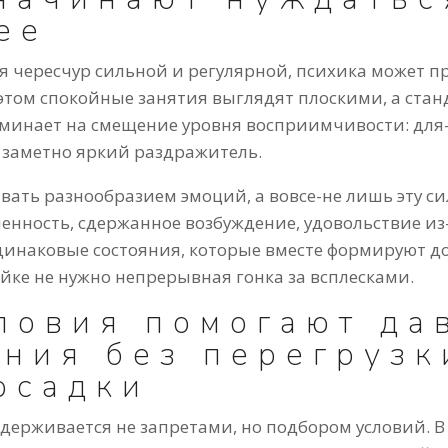
ее
ся чересчур сильной и регулярной, психика может п
этом спокойные занятия выглядят плоскими, а ста
минает на смещение уровня восприимчивости: для-
 заметно яркий раздражитель.
вать разнообразием эмоций, а вовсе-не лишь эту си
ченность, сдержанное возбуждение, удовольствие из
инаковые состояния, которые вместе формируют д
ойке не нужно непрерывная гонка за всплесками.
ловия помогают да
ния без перегрузк
осадки
держивается не запретами, но подбором условий. 