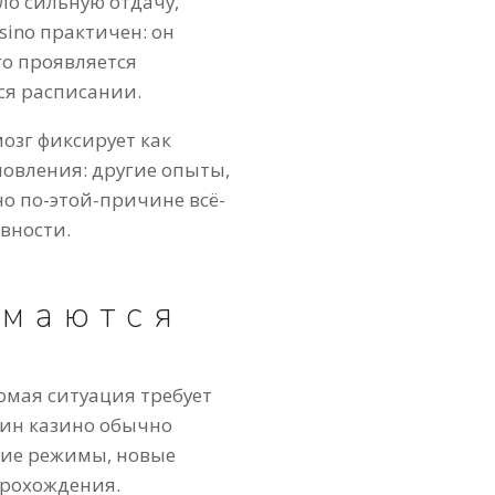
ло сильную отдачу,
ino практичен: он
го проявляется
ся расписании.
мозг фиксирует как
новления: другие опыты,
о по-этой-причине всё-
вности.
имаются
омая ситуация требует
тин казино обычно
гие режимы, новые
прохождения.