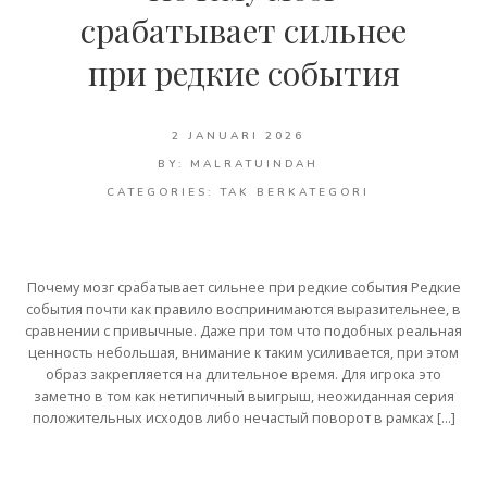
срабатывает сильнее
при редкие события
2 JANUARI 2026
BY:
MALRATUINDAH
CATEGORIES:
TAK BERKATEGORI
Почему мозг срабатывает сильнее при редкие события Редкие
события почти как правило воспринимаются выразительнее, в
сравнении с привычные. Даже при том что подобных реальная
ценность небольшая, внимание к таким усиливается, при этом
образ закрепляется на длительное время. Для игрока это
заметно в том как нетипичный выигрыш, неожиданная серия
положительных исходов либо нечастый поворот в рамках […]