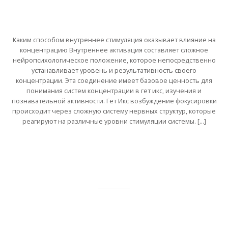
Каким способом внутреннее стимуляция оказывает влияние на
концентрацию Внутреннее активация составляет сложное
нейропсихологическое положение, которое непосредственно
устанавливает уровень и результативность своего
концентрации. Эта соединение имеет базовое ценность для
понимания систем концентрации в гет икс, изучения и
познавательной активности. Гет Икс возбуждение фокусировки
происходит через сложную систему нервных структур, которые
реагируют на различные уровни стимуляции системы. […]