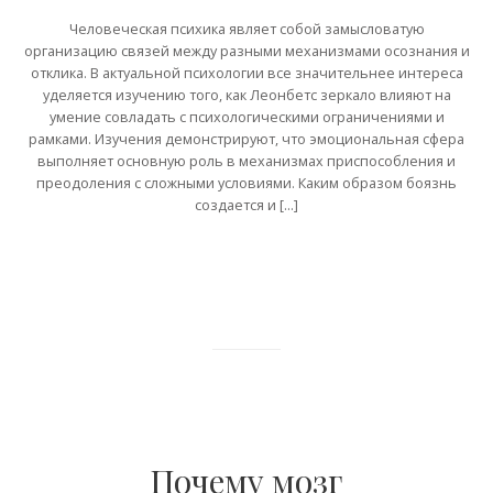
Человеческая психика являет собой замысловатую
организацию связей между разными механизмами осознания и
отклика. В актуальной психологии все значительнее интереса
уделяется изучению того, как Леонбетс зеркало влияют на
умение совладать с психологическими ограничениями и
рамками. Изучения демонстрируют, что эмоциональная сфера
выполняет основную роль в механизмах приспособления и
преодоления с сложными условиями. Каким образом боязнь
создается и […]
Почему мозг