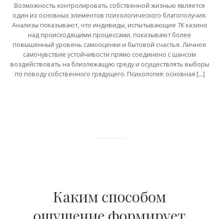
Возможность контролировать собственной жизнью является
один из основных элементов психологического благополучия.
Анализы показывают, что индивиды, испытывающие 7К казино
над происходящими процессами, показывают более
повышенный уровень самооценки и бытовой счастья. Личное
самочувствие устойчивости прямо соединено с шансом
воздействовать на близлежащую среду и осуществлять выборы
по поводу собственного грядущего. Психология: основная […]
Каким способом
ощущение формирует